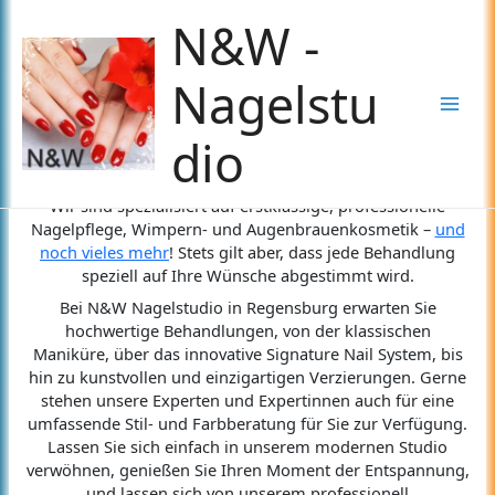
Zum
N&W -
Inhalt
springen
Ihr professionelles Nagel- und
Nagelstu
Wimpernstudio in Regensburg!
Mai
dio
Suchen Sie nicht mehr nach einem Nagelstudio – sondern
Men
entdecken Sie es mit uns!
Wir sind spezialisiert auf erstklassige, professionelle
Nagelpflege, Wimpern- und Augenbrauenkosmetik –
und
noch vieles mehr
! Stets gilt aber, dass jede Behandlung
speziell auf Ihre Wünsche abgestimmt wird.
Bei N&W Nagelstudio in Regensburg erwarten Sie
hochwertige Behandlungen, von der klassischen
Maniküre, über das innovative Signature Nail System, bis
hin zu kunstvollen und einzigartigen Verzierungen. Gerne
stehen unsere Experten und Expertinnen auch für eine
umfassende Stil- und Farbberatung für Sie zur Verfügung.
Lassen Sie sich einfach in unserem modernen Studio
verwöhnen, genießen Sie Ihren Moment der Entspannung,
und lassen sich von unserem professionell